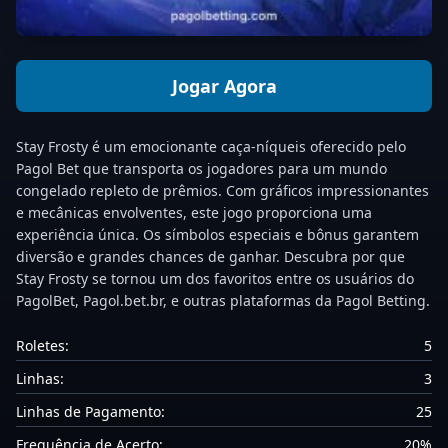
Jogar Agora
Stay Frosty é um emocionante caça-níqueis oferecido pelo
Pagol Bet que transporta os jogadores para um mundo
congelado repleto de prêmios. Com gráficos impressionantes
e mecânicas envolventes, este jogo proporciona uma
experiência única. Os símbolos especiais e bônus garantem
diversão e grandes chances de ganhar. Descubra por que
Stay Frosty se tornou um dos favoritos entre os usuários do
PagolBet, Pagol.bet.br, e outras plataformas da Pagol Betting.
Roletes:
5
Linhas:
3
Linhas de Pagamento:
25
Frequência de Acerto:
20%