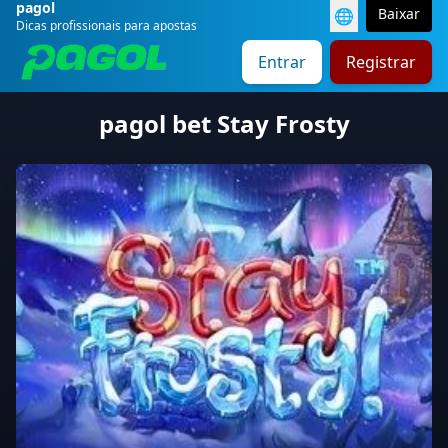
pagol
Baixar
🌐
Dicas profissionais para apostas
Entrar
Registrar
pagol bet Stay Frosty