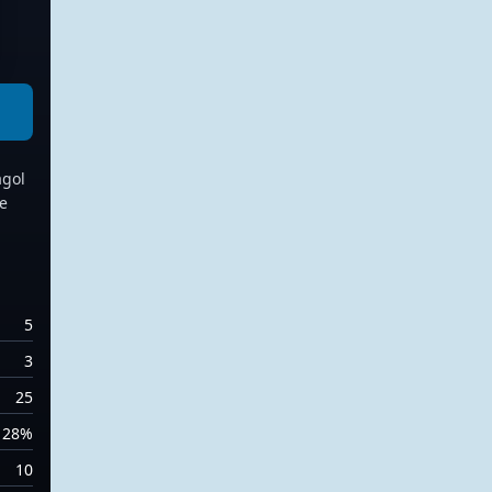
agol
e
5
3
25
28%
10