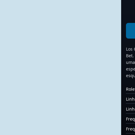
Los 
Bet.
uma 
espe
esqu
Role
Linh
Linh
Freq
Freq