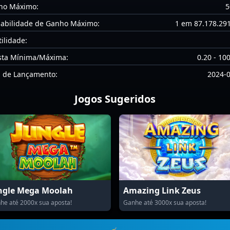
ho Máximo:
5
abilidade de Ganho Máximo:
1 em 87.178.29
tilidade:
sta Mínima/Máxima:
0.20 - 10
 de Lançamento:
2024-
Jogos Sugeridos
ngle Mega Moolah
Amazing Link Zeus
he até 2000x sua aposta!
Ganhe até 3000x sua aposta!