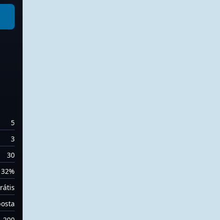
a
5
3
30
32%
rátis
posta
1.200