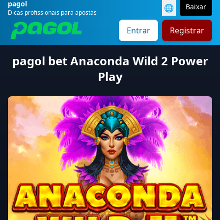
pagol
Baixar
🌐
Dicas profissionais para apostas
Entrar
Registrar
pagol bet Anaconda Wild 2 Power
Play