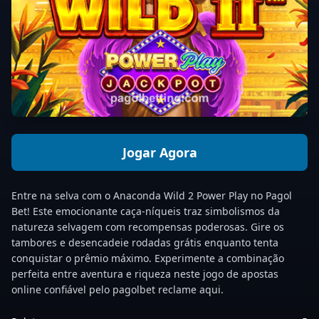
Jogar Agora
Entre na selva com o Anaconda Wild 2 Power Play no Pagol
Bet! Este emocionante caça-níqueis traz simbolismos da
natureza selvagem com recompensas poderosas. Gire os
tambores e desencadeie rodadas grátis enquanto tenta
conquistar o prêmio máximo. Experimente a combinação
perfeita entre aventura e riqueza neste jogo de apostas
online confiável pelo pagolbet reclame aqui.